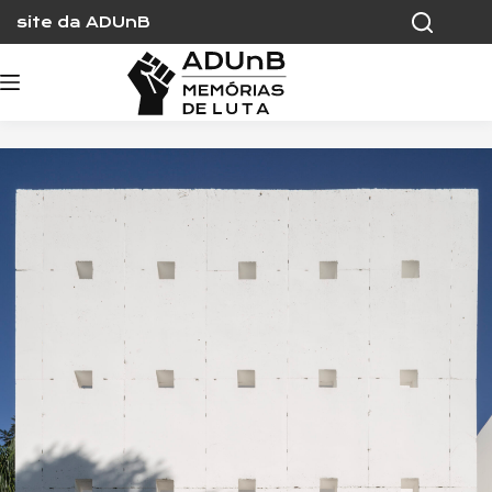
Skip
site da ADUnB
to
content