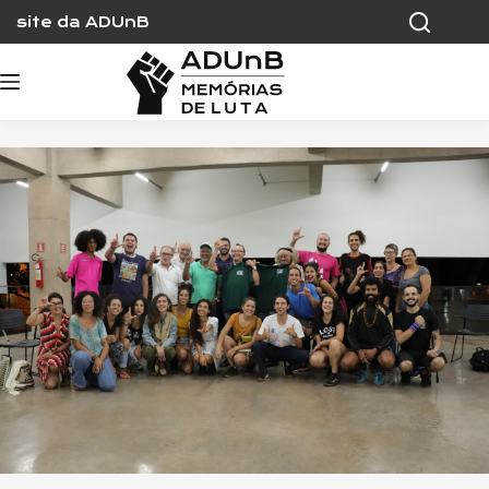
Skip
site da ADUnB
to
content