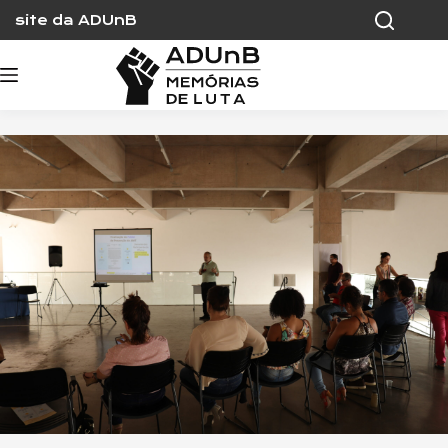
Skip
site da ADUnB
to
content