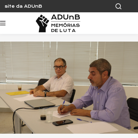
Skip
site da ADUnB
to
content