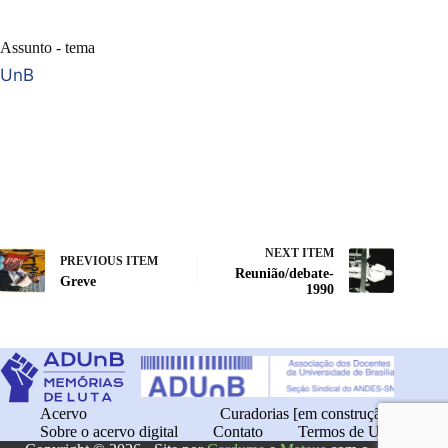
Assunto - tema
UnB
NEXT ITEM
PREVIOUS ITEM
Reunião/debate-
Greve
1990
Acervo
Curadorias [em construção]
Sobre o acervo digital
Contato
Termos de Uso