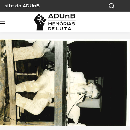
Skip
site da ADUnB
to
content