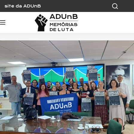
Skip
site da ADUnB
to
content