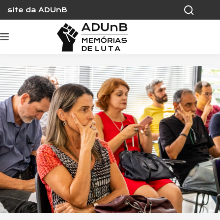
Skip
site da ADUnB
to
content