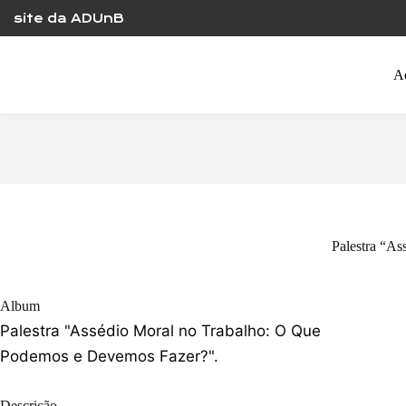
Skip
site da ADUnB
to
content
A
Palestra “A
Album
Palestra "Assédio Moral no Trabalho: O Que
Podemos e Devemos Fazer?".
Descrição