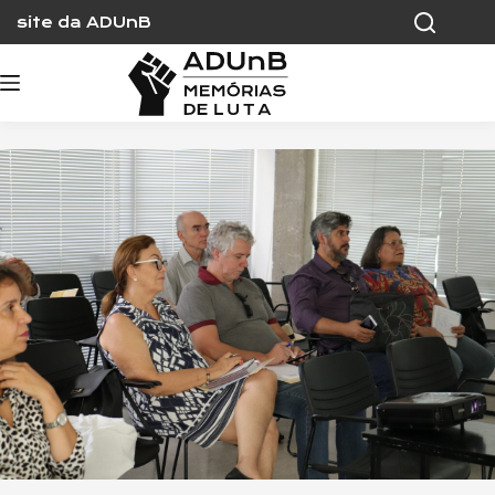
Skip
site da ADUnB
to
content