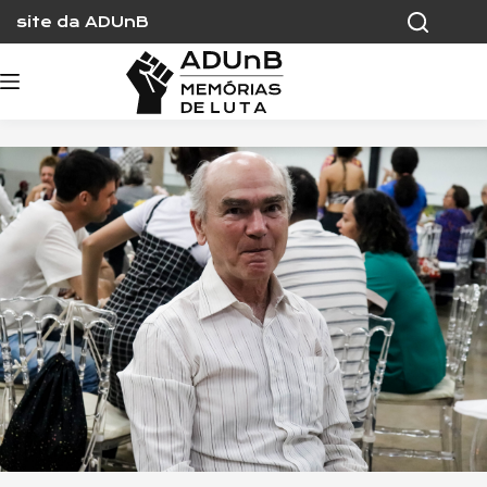
Skip
site da ADUnB
to
content