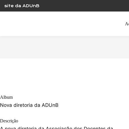
Skip
site da ADUnB
to
content
A
Album
Nova diretoria da ADUnB
Descrição
A nova diretoria da Associação dos Docentes da