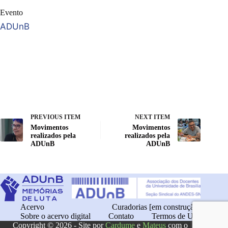
Evento
ADUnB
PREVIOUS ITEM
NEXT ITEM
Movimentos
Movimentos
realizados pela
realizados pela
ADUnB
ADUnB
Acervo
Curadorias [em construção]
Sobre o acervo digital
Contato
Termos de Uso
Copyright © 2026 - Site por
Cardume
e
Mateus
com o