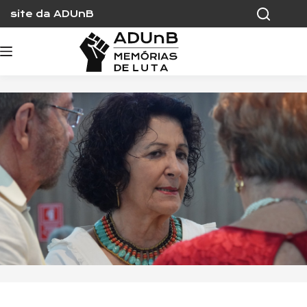
Skip
site da ADUnB
to
content