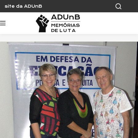
Skip
site da ADUnB
to
content