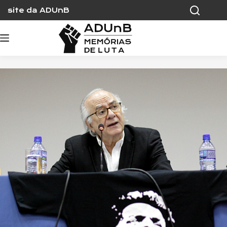
Skip
site da ADUnB
to
content