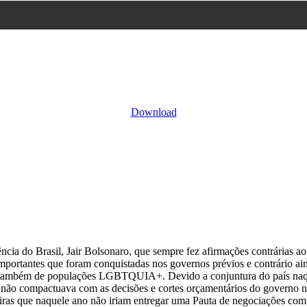
Download
cia do Brasil, Jair Bolsonaro, que sempre fez afirmações contrárias a
 importantes que foram conquistadas nos governos prévios e contrário ai
ais e também de populações LGBTQUIA+. Devido a conjuntura do país 
s não compactuava com as decisões e cortes orçamentários do governo
ras que naquele ano não iriam entregar uma Pauta de negociações com 