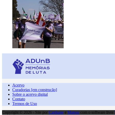
Acervo
Curadorias [em construção]
Sobre o acervo digital
Contato
Termos de Uso
Copyright © 2026 - Site por
Cardume
e
Mateus
com o software livre