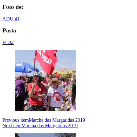
Foto de:
ADUnB
Pasta
Flickr
Previous item
Marcha das Margaridas 2019
Next item
Marcha das Margaridas 2019