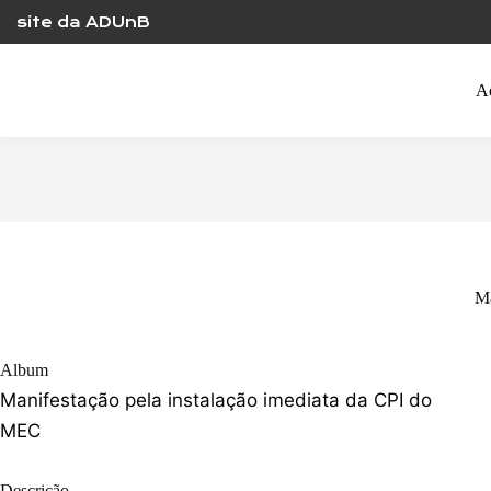
Skip
site da ADUnB
to
content
A
Ma
Album
Manifestação pela instalação imediata da CPI do
MEC
Descrição