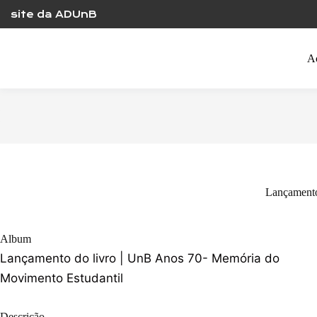
Skip
site da ADUnB
to
content
A
Lançamento
Album
Lançamento do livro | UnB Anos 70- Memória do
Movimento Estudantil
Descrição