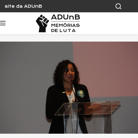
Skip
site da ADUnB
to
content