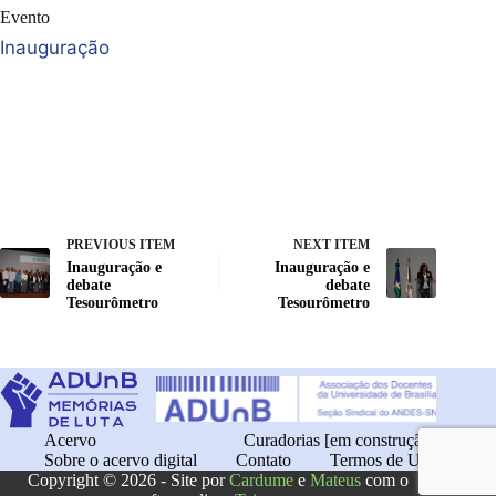
Evento
Inauguração
PREVIOUS ITEM
NEXT ITEM
Inauguração e
Inauguração e
debate
debate
Tesourômetro
Tesourômetro
Acervo
Curadorias [em construção]
Sobre o acervo digital
Contato
Termos de Uso
Copyright © 2026 - Site por
Cardume
e
Mateus
com o