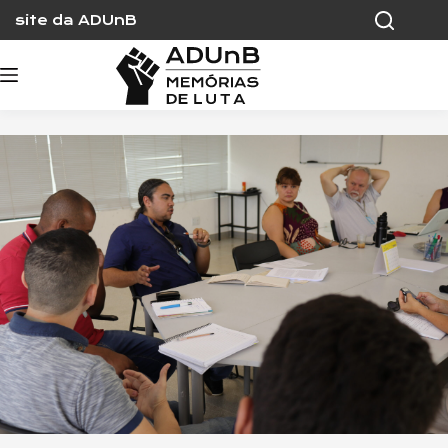
Skip
site da ADUnB
to
content