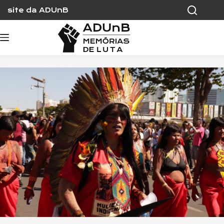
Skip
site da ADUnB
to
content