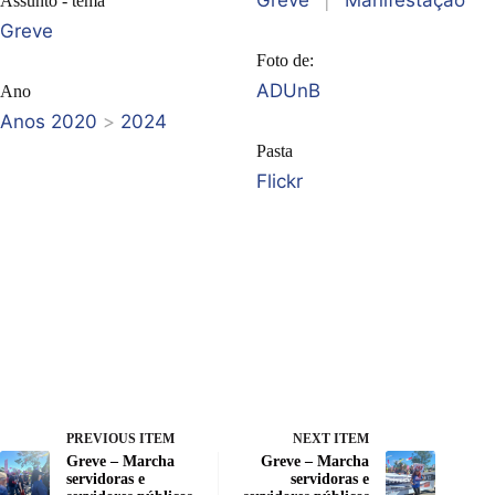
Greve
|
Manifestação
Assunto - tema
Greve
Foto de:
ADUnB
Ano
Anos 2020
>
2024
Pasta
Flickr
PREVIOUS ITEM
NEXT ITEM
Greve – Marcha
Greve – Marcha
servidoras e
servidoras e