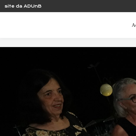
Skip
site da ADUnB
to
content
A