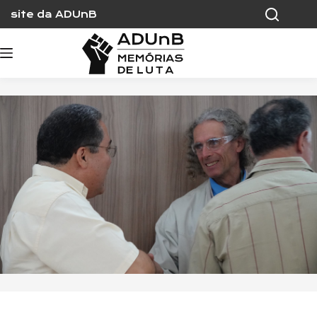
Skip
site da ADUnB
to
content