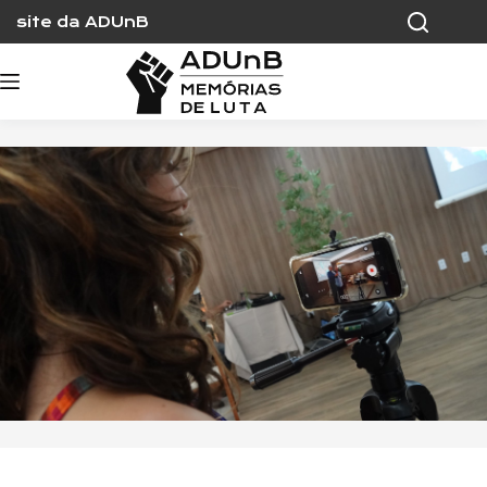
Skip
site da ADUnB
to
content