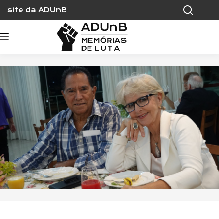
Skip
site da ADUnB
to
content