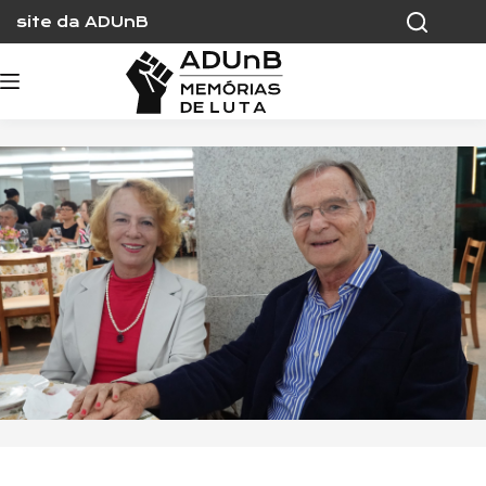
Skip
site da ADUnB
to
content