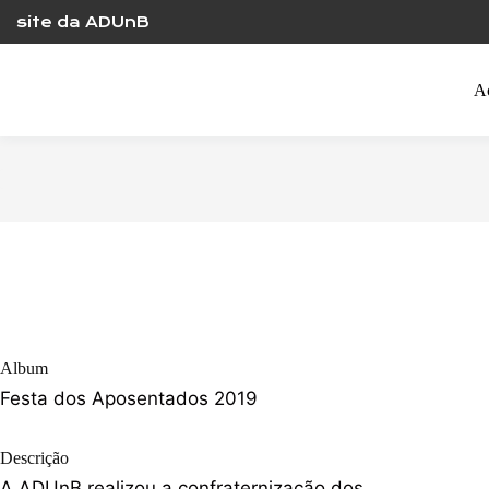
Skip
site da ADUnB
to
content
A
Album
Festa dos Aposentados 2019
Descrição
A ADUnB realizou a confraternização dos