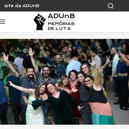
Skip
site da ADUnB
to
content