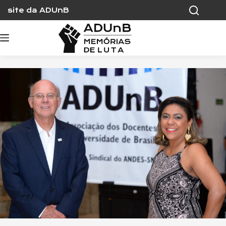
Skip
site da ADUnB
to
content