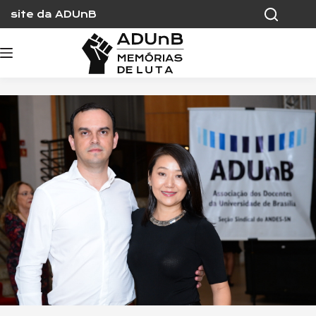
Skip
site da ADUnB
to
content