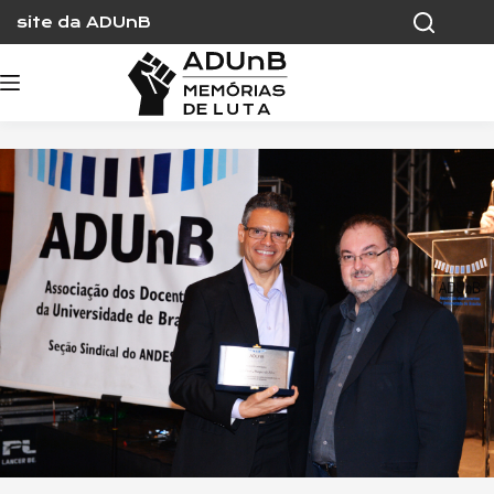
Skip
site da ADUnB
to
content