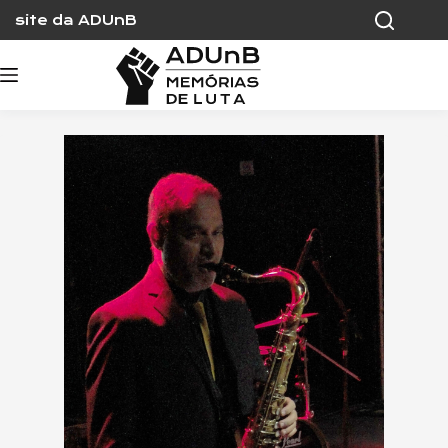
Skip
site da ADUnB
to
content