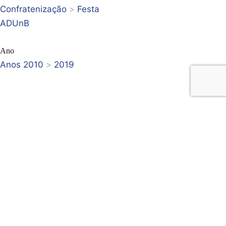
Confratenização
>
Festa
ADUnB
Ano
Anos 2010
>
2019
PREVIOUS ITEM
NEXT ITEM
Festa Dia dos
Festa Dia dos
Professores 2019
Professores 2019