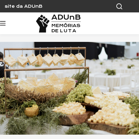
Skip
site da ADUnB
to
content