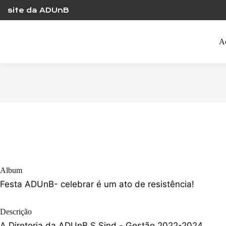
Skip
site da ADUnB
to
content
A
Album
Festa ADUnB- celebrar é um ato de resistência!
Descrição
A Diretoria da ADUnB S.Sind.- Gestão 2022-2024