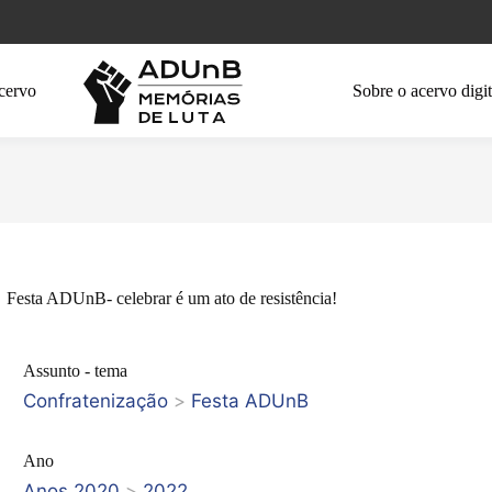
cervo
Sobre o acervo digit
Festa ADUnB- celebrar é um ato de resistência!
Assunto - tema
Confratenização
>
Festa ADUnB
Ano
Anos 2020
>
2022