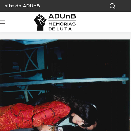
Skip
site da ADUnB
to
content