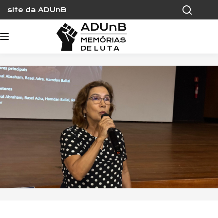
Skip
site da ADUnB
to
content