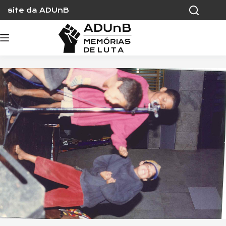
Skip
site da ADUnB
to
content