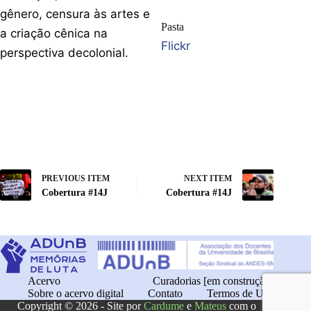
gênero, censura às artes e
Pasta
a criação cênica na
Flickr
perspectiva decolonial.
PREVIOUS ITEM
NEXT ITEM
Cobertura #14J
Cobertura #14J
Acervo
Curadorias [em construção]
Sobre o acervo digital
Contato
Termos de Uso
Copyright © 2026 - Site por
Cardume
e
Mateus
com o