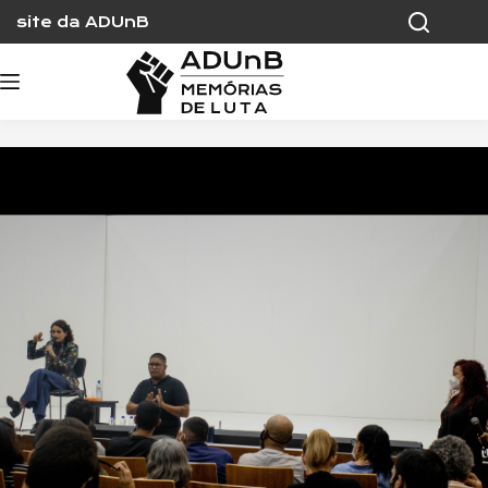
Skip
site da ADUnB
to
content