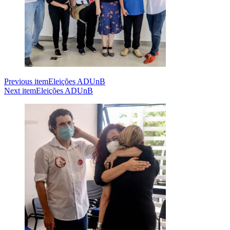
Previous item
Eleições ADUnB
Next item
Eleições ADUnB