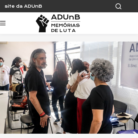
Skip
site da ADUnB
to
content