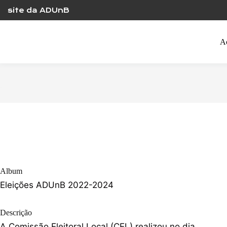
Skip
site da ADUnB
to
content
A
Album
Eleições ADUnB 2022-2024
Descrição
A Comissão Eleitoral Local (CEL) realizou no dia