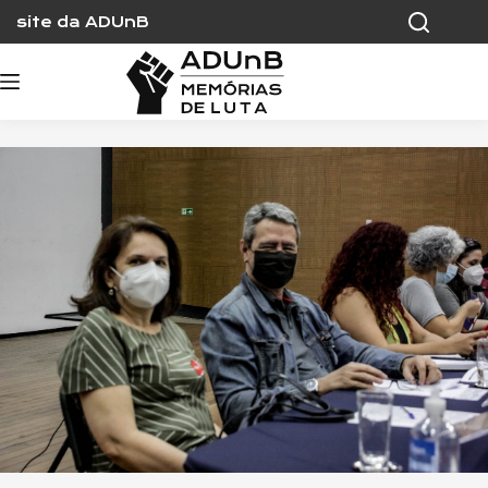
Skip
site da ADUnB
to
content