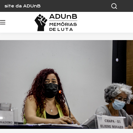
Skip
site da ADUnB
to
content