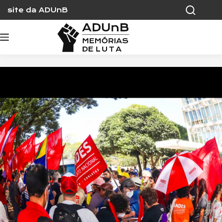
Skip
site da ADUnB
to
content