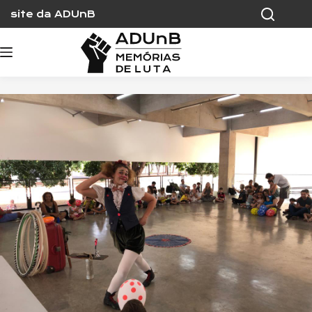
Skip
site da ADUnB
to
content