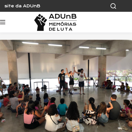
Skip
site da ADUnB
to
content