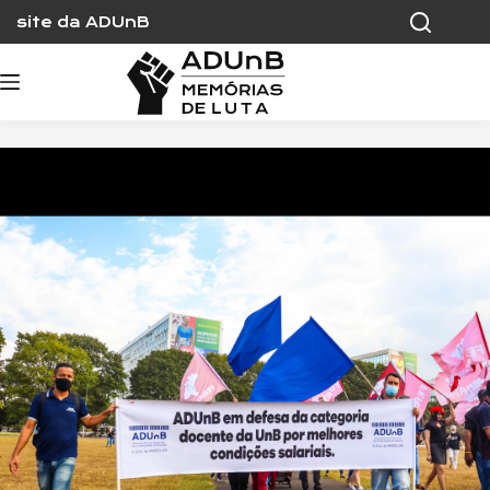
Skip
site da ADUnB
to
content