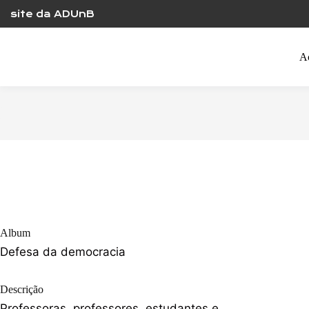
Skip
site da ADUnB
to
content
A
Album
Defesa da democracia
Descrição
Professoras, professores, estudantes e