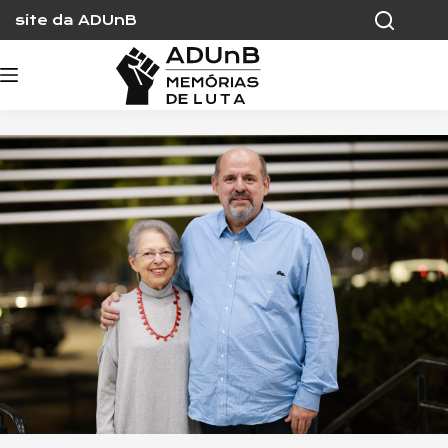
Skip
site da ADUnB
to
content