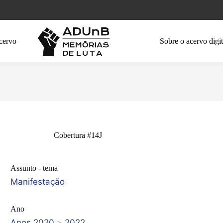
cervo
Sobre o acervo digit
Cobertura #14J
Assunto - tema
Manifestação
Ano
Anos 2020
>
2022