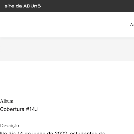
Skip
site da ADUnB
to
content
A
Album
Cobertura #14J
Descrição
No dia 14 de junho de 2022, estudantes da